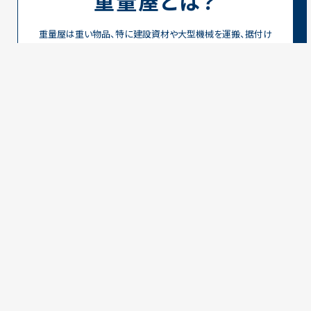
重量屋とは？
重量屋は重い物品、特に建設資材や大型機械を運搬、据付け
る専門業者です。この仕事には、物を安全かつ効率的に移動
させるための高度な技術、計画立案能力、安全管理知識が求
められます。重量物の運搬はリスクが伴うため、専門知識と
経験、チームワークが不可欠です。
シゴトの醍醐味